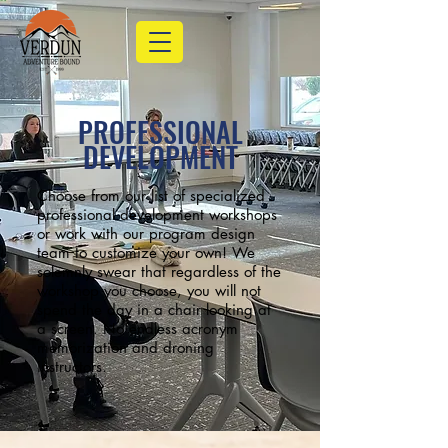
PROFESSIONAL
DEVELOPMENT
Choose from our list of specialized
professional development workshops
or work with our program design
team to customize your own! We
solemnly swear that regardless of the
workshop you choose, you will not
spend the day in a chair looking at
a screen. No endless acronym
memorization and droning
instructors.