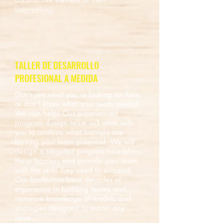
interactions.
TALLER DE DESARROLLO
PROFESIONAL A MEDIDA
Don’t see what you’re looking for here,
or don’t know what your team needs?
We can help! Our experienced
program design team will work with
you to analyze what barriers are
limiting your team potential. We will
design a targeted program to address
these barriers and provide your team
with the skills they need to succeed.
Our facilitators have decades of
experience in building teams and
immense knowledge of models and
strategies designed to repair any
issue.